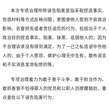
本次专项治理所称诬告陷害是指采取捏造事实、
伪造材料等方式反映问题，意图使他人受到不良政治
影响、名誉损失或者责任追究的行为。包括出于个人
政治目的捏造事实，陷害、抹黑、诋毁他人的；因为
不合理诉求没有得到满足，为了一己之私造谣中伤他
人的；由于个人恩怨、嫉妒心理无中生有，散布谣言
和不实消息发泄私愤的等。
专项治理着力为敢于善于斗争、敢于担当作为、
敢抓善管不怕得罪人的党员和公职人员撑腰鼓劲，重
点查处以下诬告陷害行为：