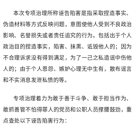
本次专项治理所称诬告陷害是指采取捏造事实、
伪造材料等方式反映问题，意图使他人受到不良政治
影响、名誉损失或者责任追究的行为。包括出于个人
政治目的捏造事实，陷害、抹黑、诋毁他人的；因为
不合理诉求没有得到满足，为了一己之私造谣中伤他
人的；由于个人恩怨、嫉妒心理无中生有，散布谣言
和不实消息发泄私愤的等。
专项治理着力为敢于善于斗争、敢于担当作为、
敢抓善管不怕得罪人的党员和公职人员撑腰鼓劲，重
点查处以下诬告陷害行为：